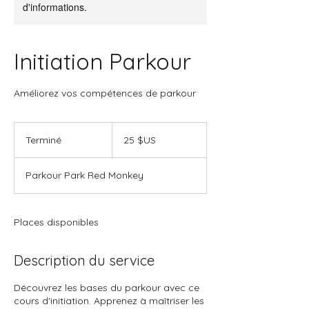
d'informations.
Initiation Parkour
Améliorez vos compétences de parkour
25
dollars
Terminé
T
25 $US
des
États-
e
Unis
r
Parkour Park Red Monkey
m
i
n
é
Places disponibles
Description du service
Découvrez les bases du parkour avec ce
cours d'initiation. Apprenez à maîtriser les