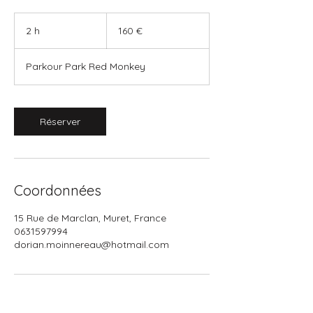
160
euros
2 h
2
160 €
h
Parkour Park Red Monkey
Réserver
Coordonnées
15 Rue de Marclan, Muret, France
0631597994
dorian.moinnereau@hotmail.com